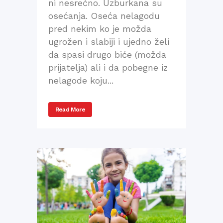
ni nesrećno. Uzburkana su
osećanja. Oseća nelagodu
pred nekim ko je možda
ugrožen i slabiji i ujedno želi
da spasi drugo biće (možda
prijatelja) ali i da pobegne iz
nelagode koju...
Read More