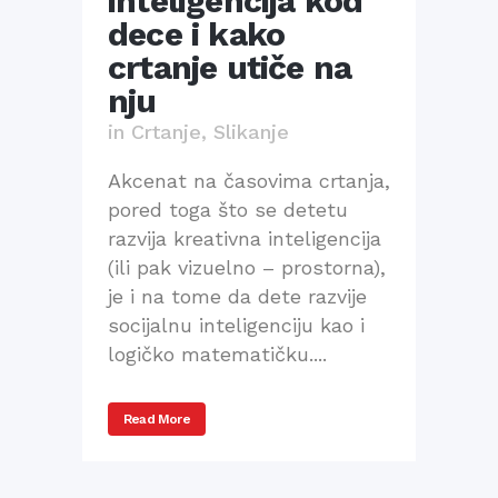
inteligencija kod
dece i kako
crtanje utiče na
nju
in
Crtanje
,
Slikanje
Akcenat na časovima crtanja,
pored toga što se detetu
razvija kreativna inteligencija
(ili pak vizuelno – prostorna),
je i na tome da dete razvije
socijalnu inteligenciju kao i
logičko matematičku....
Read More