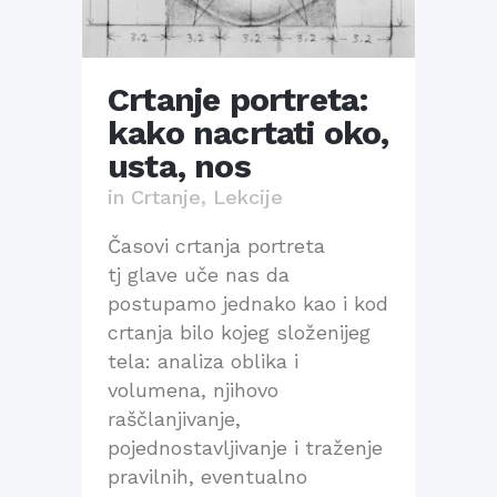
Crtanje portreta:
kako nacrtati oko,
usta, nos
in
Crtanje
,
Lekcije
Časovi crtanja portreta
tj glave uče nas da
postupamo jednako kao i kod
crtanja bilo kojeg složenijeg
tela: analiza oblika i
volumena, njihovo
raščlanjivanje,
pojednostavljivanje i traženje
pravilnih, eventualno