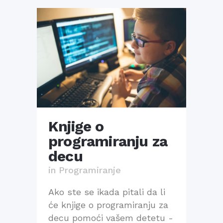
Knjige o
programiranju za
decu
in
Programiranje
Ako ste se ikada pitali da li
će knjige o programiranju za
decu pomoći vašem detetu -