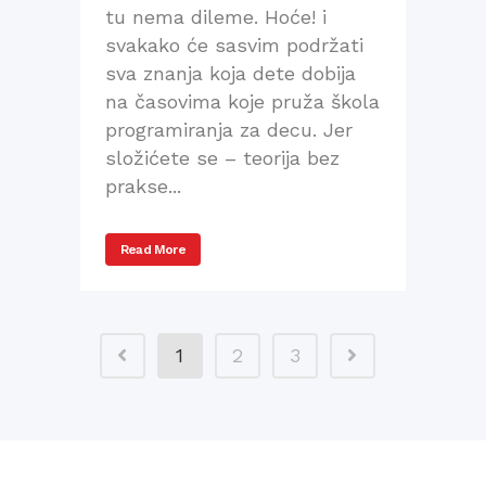
tu nema dileme. Hoće! i
svakako će sasvim podržati
sva znanja koja dete dobija
na časovima koje pruža škola
programiranja za decu. Jer
složićete se – teorija bez
prakse...
Read More
1
2
3