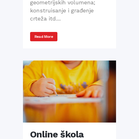
geometrijskih volumena;
konstruisanje i građenje
crteža itd....
Read More
Online škola