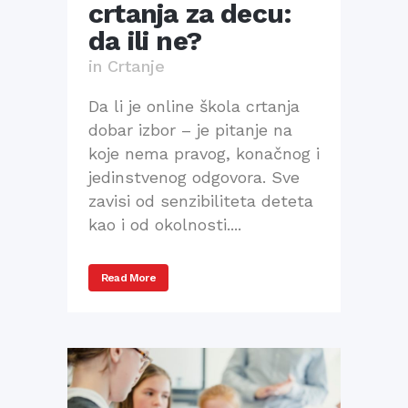
crtanja za decu:
da ili ne?
in
Crtanje
Da li je online škola crtanja
dobar izbor – je pitanje na
koje nema pravog, konačnog i
jedinstvenog odgovora. Sve
zavisi od senzibiliteta deteta
kao i od okolnosti....
Read More