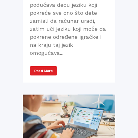
podučava decu jeziku koji
pokreće sve ono što dete
zamisli da računar uradi,
zatim uči jeziku koji može da
pokrene određene igračke i
na kraju taj jezik
omogućava...
Read More