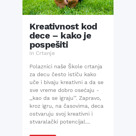
Kreativnost kod
dece – kako je
pospešiti
in
Crtanje
Polaznici naše Škole crtanja
za decu često ističu kako
uče i bivaju kreativni a da se
sve vreme dobro osećaju -
,,kao da se igraju’’. Zapravo,
kroz igru, na časovima, deca
ostvaruju svoj kreativni i
stvaralački potencijal....