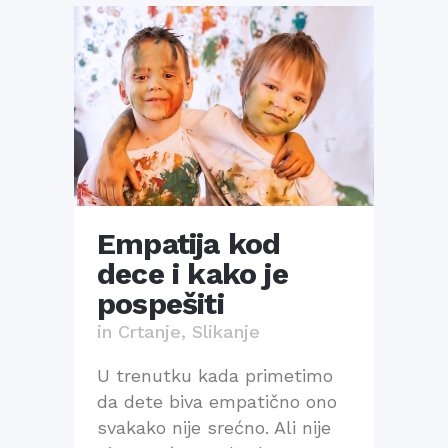
Empatija kod
dece i kako je
pospešiti
in
Crtanje
,
Slikanje
U trenutku kada primetimo
da dete biva empatično ono
svakako nije srećno. Ali nije