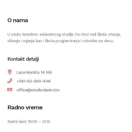
O nama
U okviru kreativno edukativnog studija Da Vinci radi škola crtanja,
slikanja i vajanja kao i škola programiranja i robotike za decu.
Kontakt detalji
Laze Kostića 14 Niš
+381-63-660-406
office@studiodavinci.rs
Radno vreme
Radni dani: 18:00 – 21:15